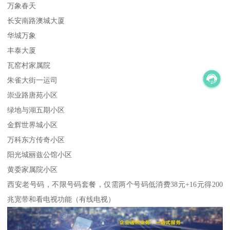
万象春天
长安南路澳城大厦
华城万象
丰泰大厦
瓦窑村家属院
朱雀大街一运司
崇业路唐苑小区
绿地与湖五期小区
金辉世界城小区
万科东方传奇小区
阳光城丽兹公馆小区
黄委家属院小区
西安老号码，不限号码套餐，仅需两个号码低消费38元+16元得200
兆宽带和看电视功能（有线电视）