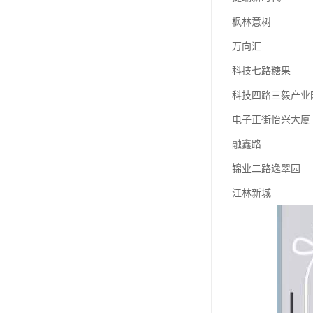
枫林意树
万向汇
科技七路糖果
科技四路三毅产业
电子正街怡兴大厦
融鑫路
锦业二路逸翠园
江林新城