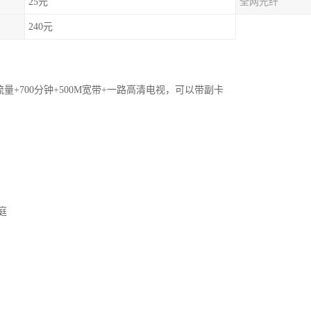
25元
全网光纤
240元
流量+700分钟+500M宽带+一路高清电视，可以带副卡
庭