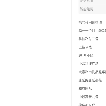
爱家影院
智能组网
携号转网到移动
32元一个月，90G
科技路付三号
巴黎公馆
204所小区
中晶科技广场
大寨路南侧晶鑫华
唐延路唐延鑫苑
和城国际
中段高新九号
捷瑞新时代