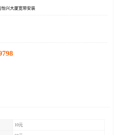
街怡兴大厦宽带安装
9798
10元