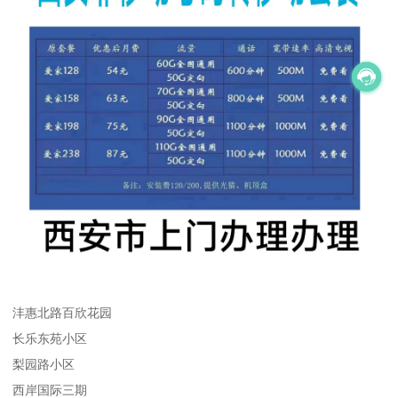
沣惠北路百欣花园
长乐东苑小区
梨园路小区
西岸国际三期