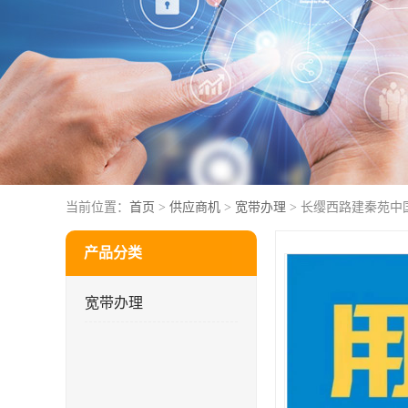
当前位置：
首页
>
供应商机
>
宽带办理
> 长缨西路建秦苑中
产品分类
宽带办理