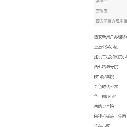
套餐三
套餐五
西安宽带办理电
西安新用户办理移动
嘉惠公寓小区
建设工程家属院小
西七路49号院
陕钢家属院
金色时代公寓
华丰园H小区
西路17号院
陕建机械施工集团
信苑小区