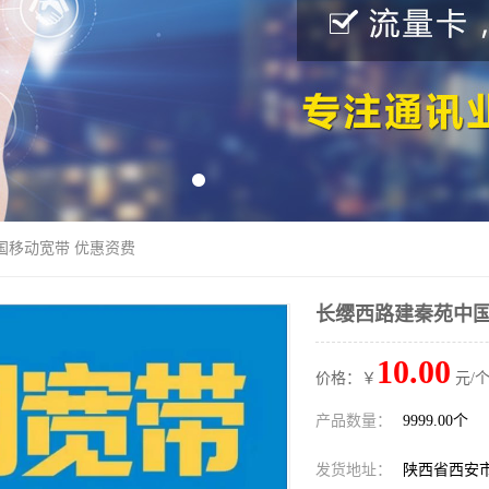
国移动宽带 优惠资费
长缨西路建秦苑中国
10.00
价格：￥
元/个
产品数量：
9999.00个
发货地址：
陕西省西安