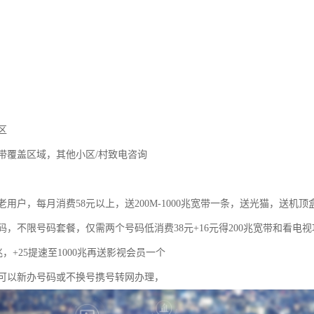
区
带覆盖区域，其他小区/村致电咨询
用户，每月消费58元以上，送200M-1000兆宽带一条，送光猫，送机顶
码，不限号码套餐，仅需两个号码低消费38元+16元得200兆宽带和看电
0兆，+25提速至1000兆再送影视会员一个
可以新办号码或不换号携号转网办理，