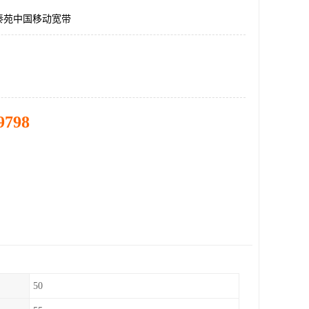
秦苑中国移动宽带
9798
50