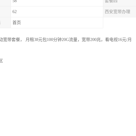
58
套餐四
62
西安宽带办理
话
首页
宽带套餐， 月租38元包100分钟20G流量，宽带200兆，看电视16元/月
区