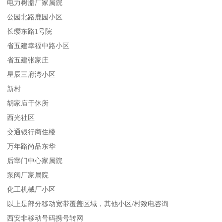
电力树脂厂家属院
公园北路鹿园小区
长缨东路1号院
省五建幸福中路小区
省五建张家庄
星辰三府湾小区
新村
胡家庙干休所
西光社区
交通银行商住楼
万年路尚品东华
后宰门中心家属院
泵阀厂家属院
化工机械厂小区
以上是部分移动宽带覆盖区域，其他小区/村致电咨询
西安非移动号码携号转网