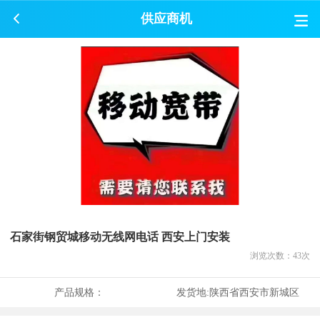
供应商机
石家街钢贸城移动无线网电话 西安上门安装
浏览次数：
43
次
产品规格：
发货地:
陕西省西安市新城区