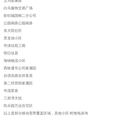
义乌金康路
白马服饰交易广场
纺织城国棉二分公司
公园南路公园南路
东大院社区
景龙池小区
华清佳苑三期
明日佳居
海纳物流小区
西铁通号公司家属院
自强东路吉祥茗居
第二经营部家属院
华茂星座
三府湾天悦
民乐园万达住宅区
以上是部分移动宽带覆盖区域，其他小区/村致电咨询