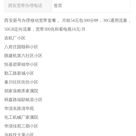
西安宽带办理电话
首页
西安新号办理移动宽带套餐， 月租54元包300分钟，30G通用流量，
50GB定向流量，宽带300兆和看电视16元/月
农机厂小区
八府庄园颐和小区
陕建机第六社区小区
恒基碧翠锦华小区
勤工路新城小区
秦川社区街坊小区
胡家庙粮库家属院
韩森路福邸铭居小区
华清东路清华苑
化工机械厂家属院
华清佳苑三期小区
兴科技大厦小区