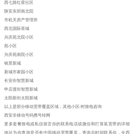
西七路红星社区
陕安东郊南北院
市机关房产管理所
西北国际茶城
兴庆苑北院小区
苑小区
兴庆苑南院小区
铭景新城
新城市家园小区
长安街智慧新城
申店渡街智慧新城
太阳新街太阳新城
以上是部分移动宽带覆盖区域，其他小区/村致电咨询
西安非移动号码携号转网
更多套餐致电或私信留言你的联系电话或微信和打算装宽带的详细
地址为你查询是否有中国移动宽带覆盖，查询后时间联系你，全西