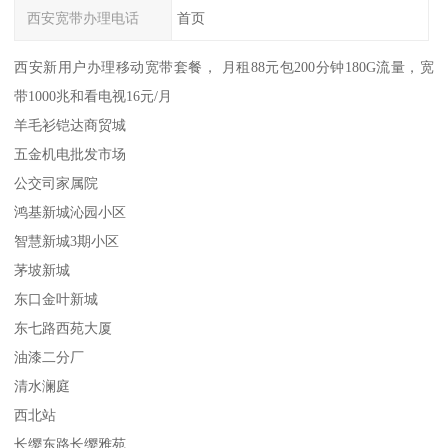
西安宽带办理电话
首页
西安新用户办理移动宽带套餐， 月租88元包200分钟180G流量，宽
带1000兆和看电视16元/月
羊毛衫铠达商贸城
五金机电批发市场
公交司家属院
鸿基新城沁园小区
智慧新城3期小区
茅坡新城
东口金叶新城
东七路西苑大厦
油漆二分厂
清水澜庭
西北站
长缨东路长缨雅苑