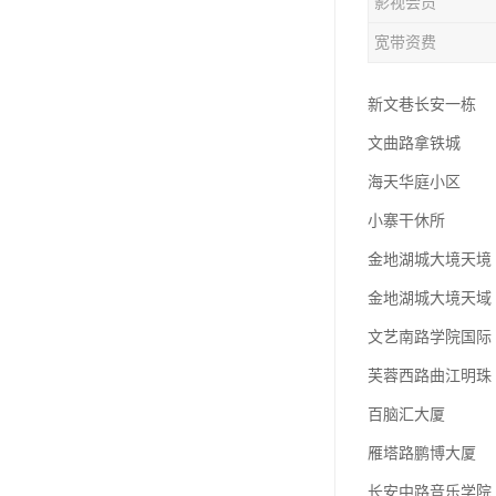
影视会员
宽带资费
新文巷长安一栋
文曲路拿铁城
海天华庭小区
小寨干休所
金地湖城大境天境
金地湖城大境天域
文艺南路学院国际
芙蓉西路曲江明珠
百脑汇大厦
雁塔路鹏博大厦
长安中路音乐学院