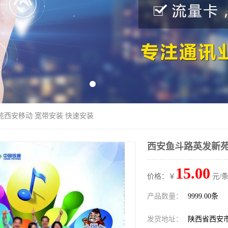
苑西安移动 宽带安装 快速安装
西安鱼斗路英发新苑
15.00
价格：￥
元/条
产品数量：
9999.00条
发货地址：
陕西省西安