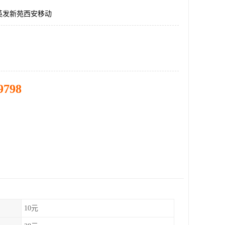
英发新苑西安移动
9798
10元