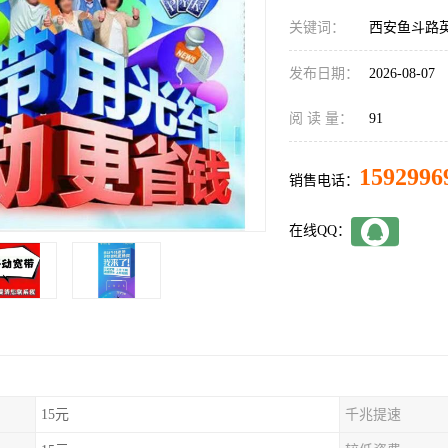
关键词：
西安鱼斗路
发布日期：
2026-08-07
阅 读 量：
91
1592996
销售电话：
在线QQ：
15元
千兆提速