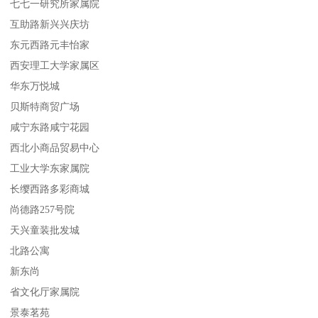
七七一研究所家属院
互助路新兴兴庆坊
东元西路元丰怡家
西安理工大学家属区
华东万悦城
贝斯特商贸广场
咸宁东路咸宁花园
西北小商品贸易中心
工业大学东家属院
长缨西路多彩商城
尚德路257号院
天兴童装批发城
北路公寓
新东尚
省文化厅家属院
景泰茗苑