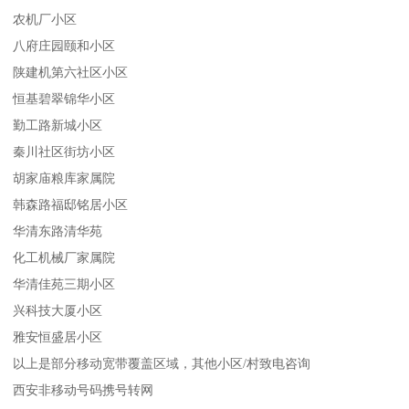
农机厂小区
八府庄园颐和小区
陕建机第六社区小区
恒基碧翠锦华小区
勤工路新城小区
秦川社区街坊小区
胡家庙粮库家属院
韩森路福邸铭居小区
华清东路清华苑
化工机械厂家属院
华清佳苑三期小区
兴科技大厦小区
雅安恒盛居小区
以上是部分移动宽带覆盖区域，其他小区/村致电咨询
西安非移动号码携号转网