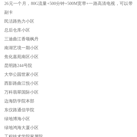
26元一个月，80G流量+500分钟+500M宽带+一路高清电视，可以带
副卡
民洁路热力小区
总后仓库小区
三迪曲江香颂枫丹
南湖艺境一期小区
焦化嘉苑南区小区
昆明路244号院
大华公园世家小区
西影路曲江悦小区
万科翡翠国际小区
边海防学院本部
东仪路通信学院
绿地博海小区
绿地鸿海大厦小区
工程技术学院家属院