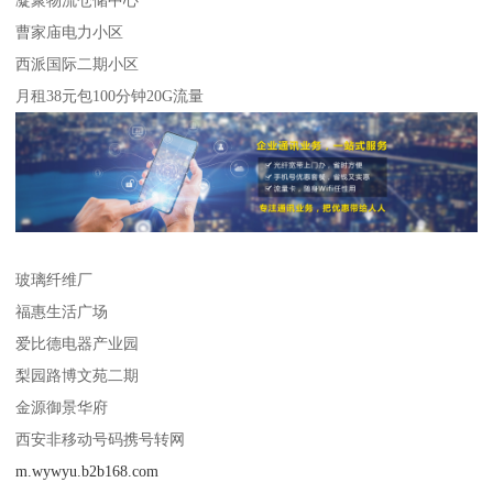
凝聚物流仓储中心
曹家庙电力小区
西派国际二期小区
月租38元包100分钟20G流量
玻璃纤维厂
福惠生活广场
爱比德电器产业园
梨园路博文苑二期
金源御景华府
西安非移动号码携号转网
m.wywyu.b2b168.com