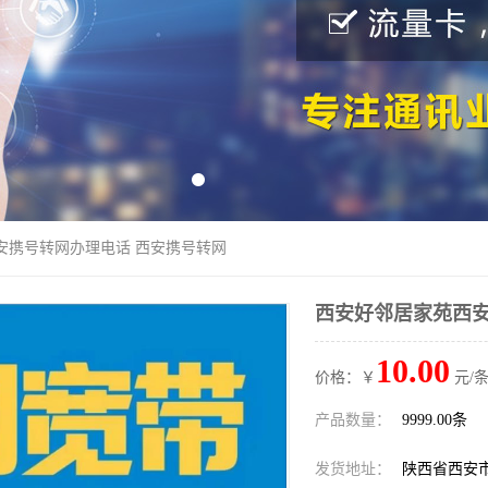
安携号转网办理电话 西安携号转网
西安好邻居家苑西安
10.00
价格：￥
元/条
产品数量：
9999.00条
发货地址：
陕西省西安