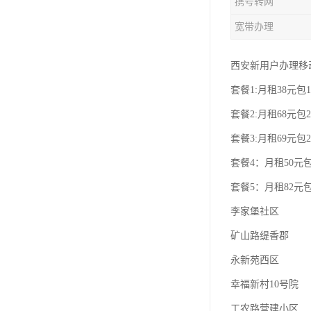
携号转网
宽带办理
西安新用户办理移
套餐1:月租38元包1
套餐2:月租68元包2
套餐3:月租69元包2
套餐4：月租50元包
套餐5：月租82元包
李家堡社区
矿山路缇香郡
永新苑西区
幸福新村10号院
工农路营建小区