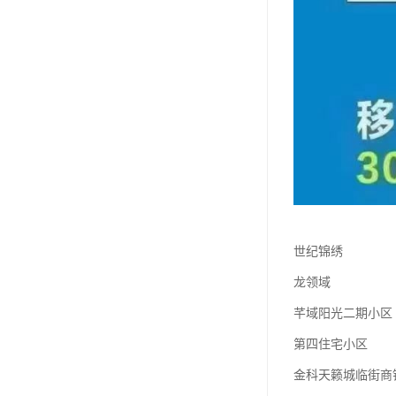
世纪锦绣
龙领域
芊域阳光二期小区
第四住宅小区
金科天籁城临街商