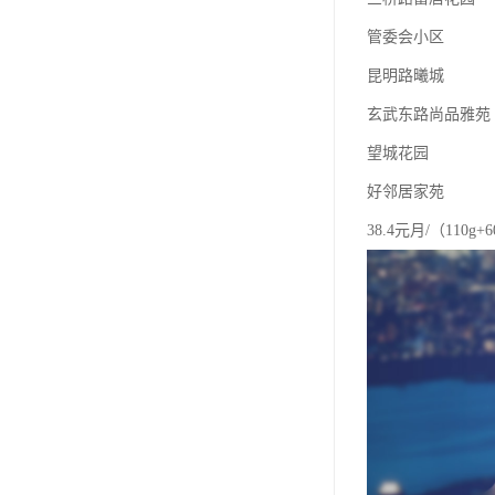
管委会小区
昆明路曦城
玄武东路尚品雅苑
望城花园
好邻居家苑
38.4元月/（110g