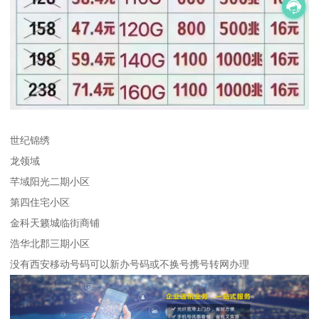
世纪锦绣
龙领域
芊域阳光二期小区
第四住宅小区
金科天籁城临街商铺
浩华北郡三期小区
没有西安移动号码可以新办号码或不换号携号转网办理