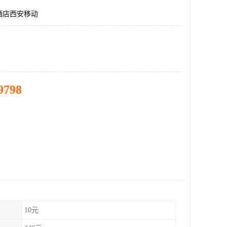
酒店西安移动
9798
10元