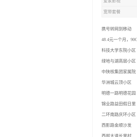
爱家影视
宽带套餐
携号转网到移动
48.4元一个月，9
科技大学东院小区
绿地与湖高层小区
中陕核集团家属院
华洲城云顶小区
明德一路明德花园
锦业路益田假日里
二环南路庆环小区
西影路金顺沙发
西部大道长里村