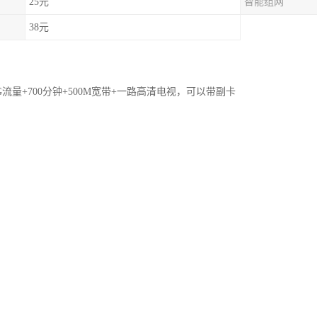
25元
智能组网
38元
0G流量+700分钟+500M宽带+一路高清电视，可以带副卡