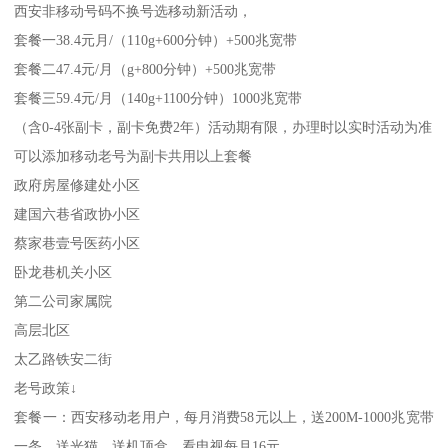
西安非移动号码不换号选移动新活动，
套餐一38.4元月/（110g+600分钟）+500兆宽带
套餐二47.4元/月（g+800分钟）+500兆宽带
套餐三59.4元/月（140g+1100分钟）1000兆宽带
（含0-4张副卡，副卡免费2年）活动期有限，办理时以实时活动为准
可以添加移动老号为副卡共用以上套餐
政府房屋修建处小区
建国六巷省政协小区
蔡家巷壹号医药小区
卧龙巷机关小区
第二公司家属院
高层北区
太乙路铁安二街
老号政策↓
套餐一：西安移动老用户，每月消费58元以上，送200M-1000兆宽带
一条，送光猫，送机顶盒，看电视每月16元，