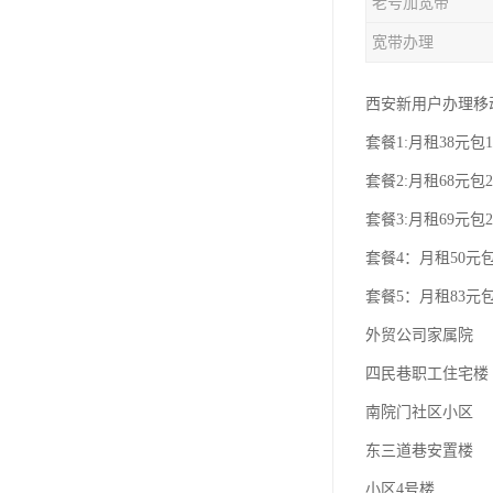
老号加宽带
宽带办理
西安新用户办理移
套餐1:月租38元包1
套餐2:月租68元包2
套餐3:月租69元包2
套餐4：月租50元包
套餐5：月租83元包
外贸公司家属院
四民巷职工住宅楼
南院门社区小区
东三道巷安置楼
小区4号楼