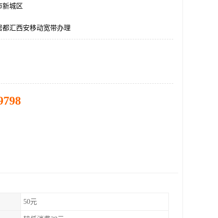
市新城区
居都汇西安移动宽带办理
9798
50元