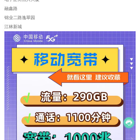
融鑫路
锦业二路逸翠园
江林新城