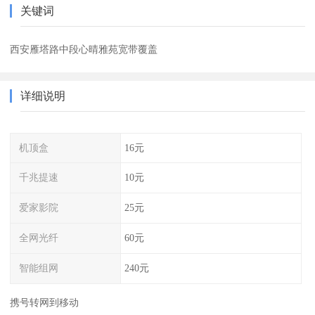
关键词
西安雁塔路中段心晴雅苑宽带覆盖
详细说明
机顶盒
16元
千兆提速
10元
爱家影院
25元
全网光纤
60元
智能组网
240元
携号转网到移动