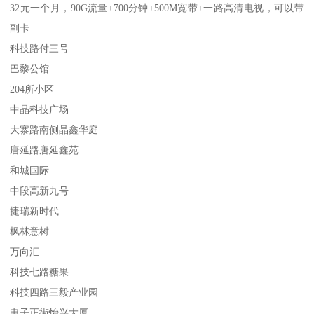
32元一个月，90G流量+700分钟+500M宽带+一路高清电视，可以带
副卡
科技路付三号
巴黎公馆
204所小区
中晶科技广场
大寨路南侧晶鑫华庭
唐延路唐延鑫苑
和城国际
中段高新九号
捷瑞新时代
枫林意树
万向汇
科技七路糖果
科技四路三毅产业园
电子正街怡兴大厦