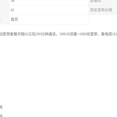
58
套餐四
62
西安宽带办理
话
首页
宽带套餐月租62元包200分钟通话，180GB流量+1000兆宽带，看电视16
苑
院