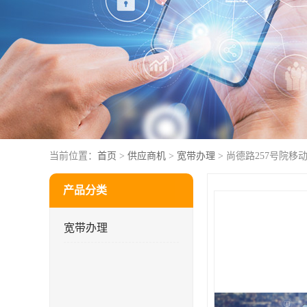
当前位置：
首页
>
供应商机
>
宽带办理
> 尚德路257号院移
产品分类
宽带办理