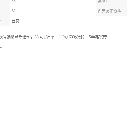
58
套餐四
62
西安宽带办理
话
首页
选移动新活动，38.4元/月享（110g+600分钟）+500兆宽带
区