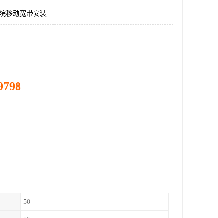
号院移动宽带安装
9798
50