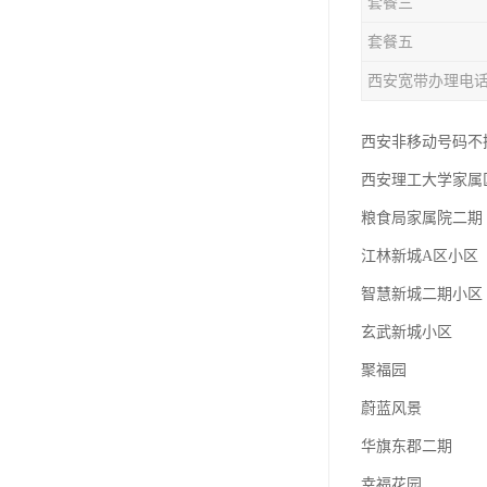
套餐三
套餐五
西安宽带办理电
西安非移动号码不换号
西安理工大学家属
粮食局家属院二期
江林新城A区小区
智慧新城二期小区
玄武新城小区
聚福园
蔚蓝风景
华旗东郡二期
幸福花园