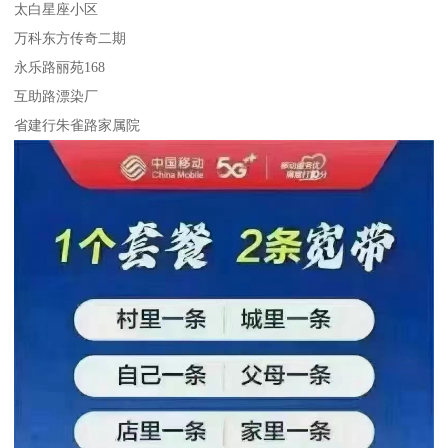
太白星座小区
万科东方传奇二期
永乐路丽苑168
互助路漂染厂
省建行朱雀路家属院