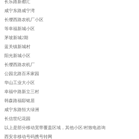
长乐路新都汇
咸宁东路咸宁湾
长缨西路农机厂小区
等幸福新城小区
茅坡新城2期
蓝关镇新城村
阳光新城小区
长缨西路农机厂
公园北路百禾家园
华山工业大小区
幸福中路新立三村
韩森路福邸铭居
咸宁东路恒大绿洲
长信世纪花园
以上是部分移动宽带覆盖区域，其他小区/村致电咨询
西安非移动号码携号转网