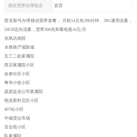
西安宽带办理电话
首页
西安新号办理移动宽带套餐， 月租54元包300分钟，30G通用流量，
50GB定向流量，宽带300兆和看电视16元/月
东风坊南院
水香路浐灞新城
五三二处家属院
西京家属院小区
金泰社区小区
粤华小筑小区
蔬菜盐业公司家属院
电业新村北区小区
407站小区
中储货运市场
百合苑小区
队家属院