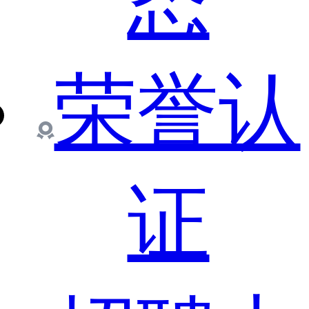
态
荣誉认
证