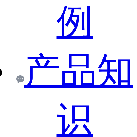
例
产品知
识