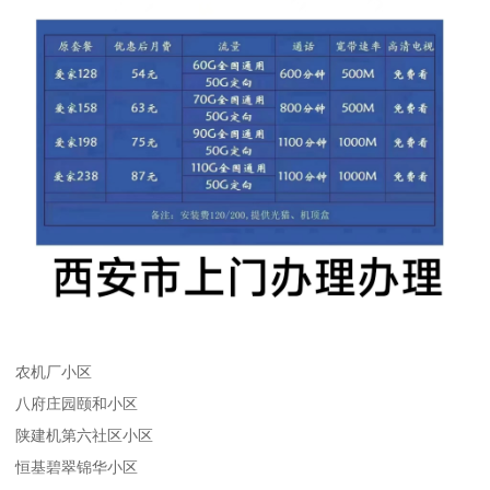
农机厂小区
八府庄园颐和小区
陕建机第六社区小区
恒基碧翠锦华小区