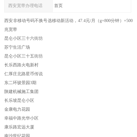
西安宽带办理电话
首页
西安非移动号码不换号选移动新活动，47.4元/月（g+800分钟）+500
兆宽带
昆仑小区三十六街坊
苏宁生活广场
昆仑小区三十五街坊
长乐西路火电新村
仁厚庄北路星币传说
东二环骏景园3期
陕建机械施工集团
长乐坡昆仑小区
金康电力花园
幸福中路光华小区
康乐路宏远大厦
南沙世纪花园