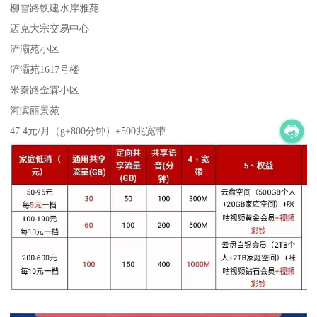
柳雪路铁建水岸雅苑
迈克大宗交易中心
浐灞苑小区
浐灞苑1617号楼
米秦路金霖小区
河滨丽景苑
47.4元/月（g+800分钟）+500兆宽带