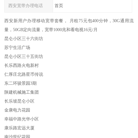
西安宽带办理电话
首页
西安新用户办理移动宽带套餐， 月租75元包400分钟，30G通用流
量，50GB定向流量，宽带1000兆和看电视16元/月
昆仑小区三十六街坊
苏宁生活广场
昆仑小区三十五街坊
长乐西路火电新村
仁厚庄北路星币传说
东二环骏景园3期
陕建机械施工集团
长乐坡昆仑小区
金康电力花园
幸福中路光华小区
康乐路宏远大厦
南沙世纪花园