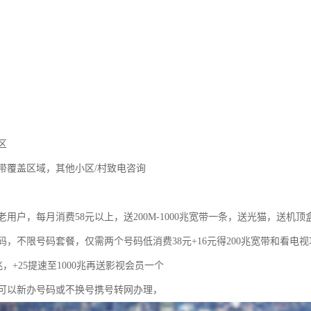
区
带覆盖区域，其他小区/村致电咨询
用户，每月消费58元以上，送200M-1000兆宽带一条，送光猫，送机顶
码，不限号码套餐，仅需两个号码低消费38元+16元得200兆宽带和看电
0兆，+25提速至1000兆再送影视会员一个
可以新办号码或不换号携号转网办理，