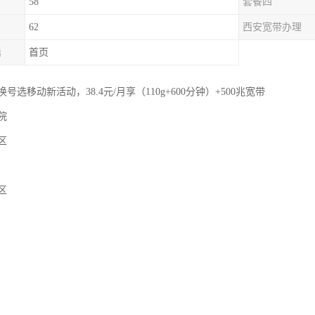
58
套餐四
62
西安宽带办理
话
首页
选移动新活动，38.4元/月享（110g+600分钟）+500兆宽带
院
区
区