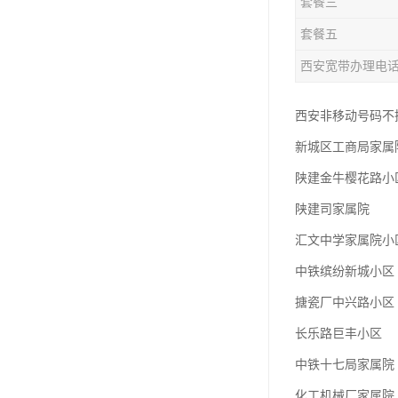
套餐三
套餐五
西安宽带办理电
西安非移动号码不换号
新城区工商局家属
陕建金牛樱花路小
陕建司家属院
汇文中学家属院小
中铁缤纷新城小区
搪瓷厂中兴路小区
长乐路巨丰小区
中铁十七局家属院
化工机械厂家属院