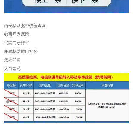
西安移动宽带覆盖查询
教育局家属院
书院门步行街
柏树林端履门社区
景龙洋房
太白馨苑