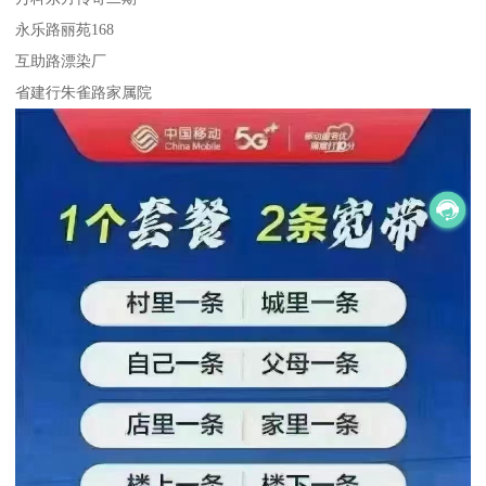
永乐路丽苑168
互助路漂染厂
省建行朱雀路家属院