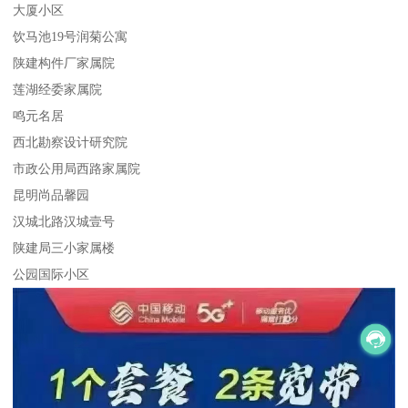
大厦小区
饮马池19号润菊公寓
陕建构件厂家属院
莲湖经委家属院
鸣元名居
西北勘察设计研究院
市政公用局西路家属院
昆明尚品馨园
汉城北路汉城壹号
陕建局三小家属楼
公园国际小区