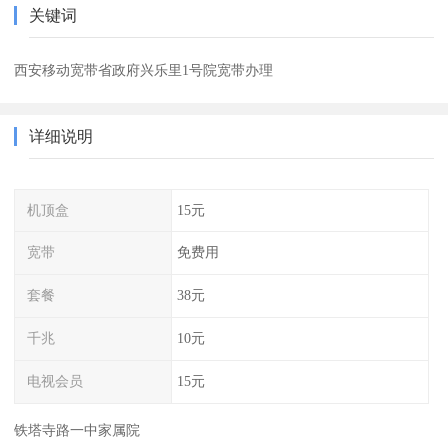
关键词
西安移动宽带省政府兴乐里1号院宽带办理
详细说明
机顶盒
15元
宽带
免费用
套餐
38元
千兆
10元
电视会员
15元
铁塔寺路一中家属院