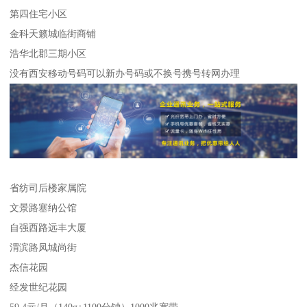
第四住宅小区
金科天籁城临街商铺
浩华北郡三期小区
没有西安移动号码可以新办号码或不换号携号转网办理
省纺司后楼家属院
文景路塞纳公馆
自强西路远丰大厦
渭滨路凤城尚街
杰信花园
经发世纪花园
59.4元/月（140g+1100分钟）1000兆宽带