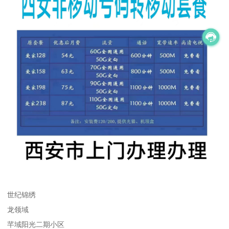
世纪锦绣
龙领域
芊域阳光二期小区