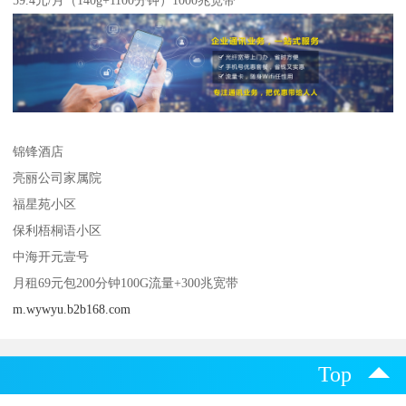
锦锋酒店
亮丽公司家属院
福星苑小区
保利梧桐语小区
中海开元壹号
月租69元包200分钟100G流量+300兆宽带
m.wywyu.b2b168.com
Top