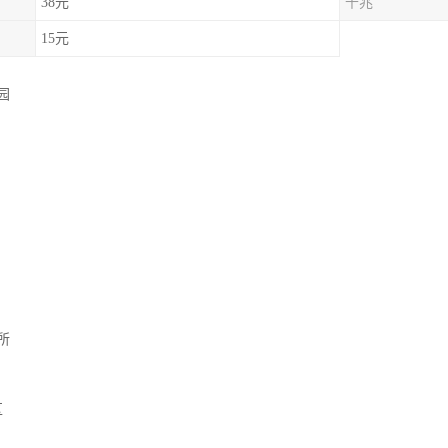
38元
千兆
15元
园
所
区