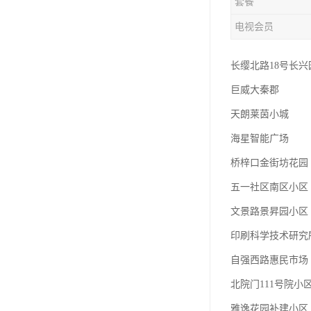
套餐
电视会员
长缨北路18号长兴
巨威大秦郡
天朗莱茵小城
海星智能广场
桥梓口金街坊花园
五一社区南区小区
文景路景昇园小区
印刷科学技术研究
自强西路惠民市场
北院门111号院小
雅逸花园补建小区