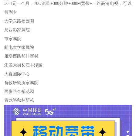
30.4元一个月，70G流量+300分钟+300M宽带+一路高清电视，可以
带副卡
大学东路福园阁
局西影家属院
市家属院
邮电大学家属院
雁塔西路郝佳新村
朱雀大街长江丰泽园
大夏国际中心
畜牧研究所家属院
西影路金裕花园
青龙路秋林新苑