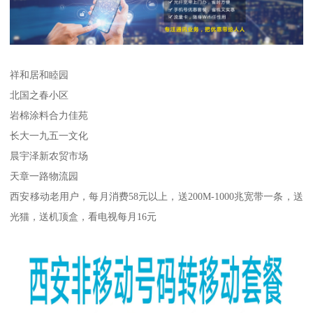
祥和居和睦园
北国之春小区
岩棉涂料合力佳苑
长大一九五一文化
晨宇泽新农贸市场
天章一路物流园
西安移动老用户，每月消费58元以上，送200M-1000兆宽带一条，送
光猫，送机顶盒，看电视每月16元