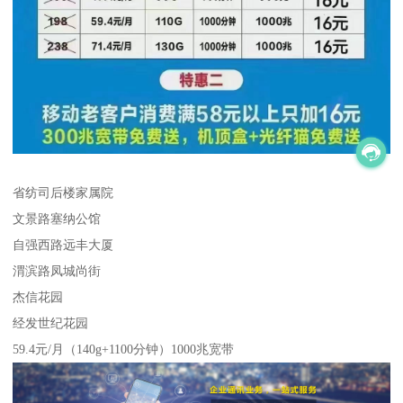
省纺司后楼家属院
文景路塞纳公馆
自强西路远丰大厦
渭滨路凤城尚街
杰信花园
经发世纪花园
59.4元/月（140g+1100分钟）1000兆宽带