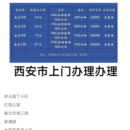
祥云园丁小区
红璞公寓
秦北市场三期
家属楼