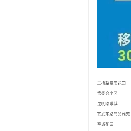
三桥路富居花园
管委会小区
昆明路曦城
玄武东路尚品雅苑
望城花园