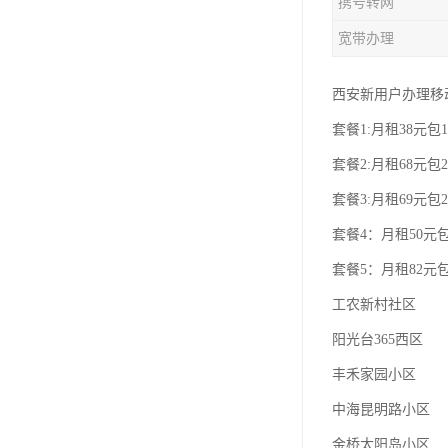
携号转网
宽带办理
西安新用户办理移
套餐1:月租38元包1
套餐2:月租68元包2
套餐3:月租69元包2
套餐4：月租50元包
套餐5：月租82元包
工农新村社区
阳光台365西区
丰禾家园小区
中海昆明路小区
金桥太阳岛小区