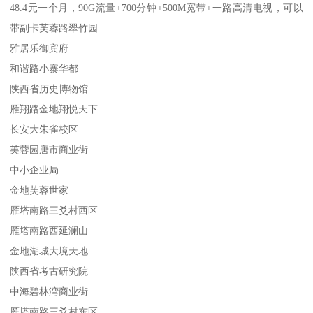
48.4元一个月，90G流量+700分钟+500M宽带+一路高清电视，可以
带副卡芙蓉路翠竹园
雅居乐御宾府
和谐路小寨华都
陕西省历史博物馆
雁翔路金地翔悦天下
长安大朱雀校区
芙蓉园唐市商业街
中小企业局
金地芙蓉世家
雁塔南路三爻村西区
雁塔南路西延澜山
金地湖城大境天地
陕西省考古研究院
中海碧林湾商业街
雁塔南路三爻村东区