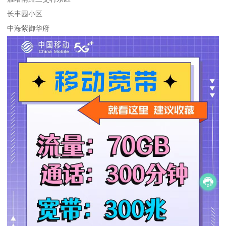
长丰园小区
中海紫御华府