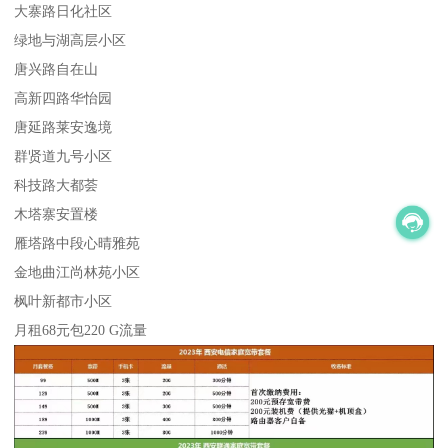
大寨路日化社区
绿地与湖高层小区
唐兴路自在山
高新四路华怡园
唐延路莱安逸境
群贤道九号小区
科技路大都荟
木塔寨安置楼
雁塔路中段心晴雅苑
金地曲江尚林苑小区
枫叶新都市小区
月租68元包220 G流量