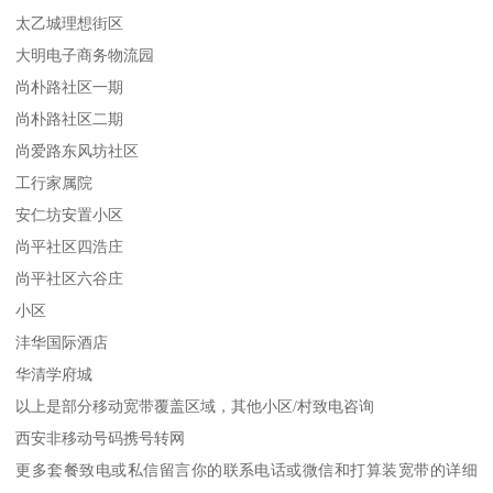
太乙城理想街区
大明电子商务物流园
尚朴路社区一期
尚朴路社区二期
尚爱路东风坊社区
工行家属院
安仁坊安置小区
尚平社区四浩庄
尚平社区六谷庄
小区
沣华国际酒店
华清学府城
以上是部分移动宽带覆盖区域，其他小区/村致电咨询
西安非移动号码携号转网
更多套餐致电或私信留言你的联系电话或微信和打算装宽带的详细