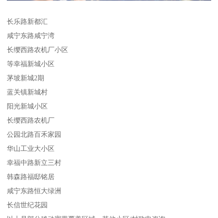
长乐路新都汇
咸宁东路咸宁湾
长缨西路农机厂小区
等幸福新城小区
茅坡新城2期
蓝关镇新城村
阳光新城小区
长缨西路农机厂
公园北路百禾家园
华山工业大小区
幸福中路新立三村
韩森路福邸铭居
咸宁东路恒大绿洲
长信世纪花园