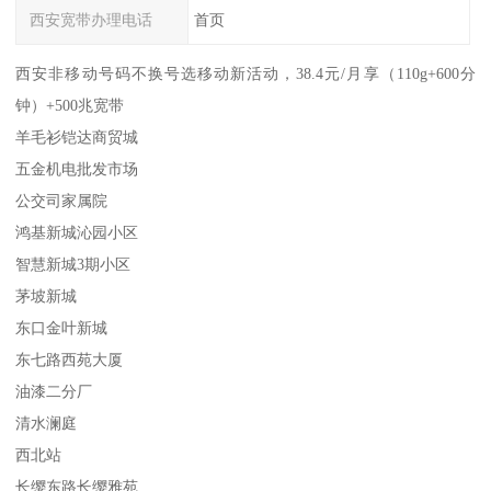
西安宽带办理电话
首页
西安非移动号码不换号选移动新活动，38.4元/月享（110g+600分
钟）+500兆宽带
羊毛衫铠达商贸城
五金机电批发市场
公交司家属院
鸿基新城沁园小区
智慧新城3期小区
茅坡新城
东口金叶新城
东七路西苑大厦
油漆二分厂
清水澜庭
西北站
长缨东路长缨雅苑