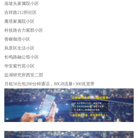
庙坡头家属院小区
吉祥路212所社区
雁塔家属院小区
科技路合力紫郡小区
香榭御澄小区
风景区生活小区
长鸣路融公馆小区
华安紫竹苑小区
盐湖研究所西安二部
月租50元包200分钟通话，80GB流量+300兆宽带