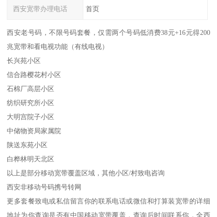
西安宽带办理电话
首页
西安老号码，不限号码套餐，仅需两个号码低消费38元+16元得200
兆宽带和看电视功能（有线电视）
长兴苑小区
信合路樱花村小区
石棉厂高层小区
纺织研究所小区
大明宫院子小区
中储物资局家属院
陕送东苑小区
白桦林明天北区
以上是部分移动宽带覆盖区域，其他小区/村致电咨询
西安非移动号码携号转网
更多套餐致电或私信留言你的联系电话或微信和打算装宽带的详细
地址为你查询是否有中国移动宽带覆盖，查询后时间联系你，全西