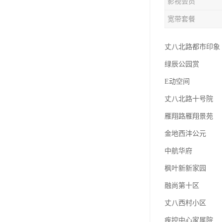
影视会员
宽带套餐
丈八北路都市印象
绿辰公园赏
E动空间
丈八北路十号院
雁翔路雁翔景苑
金地西沣公元
中航华府
枫叶新新家园
融尚第十区
丈八西村小区
疾控中心家属院