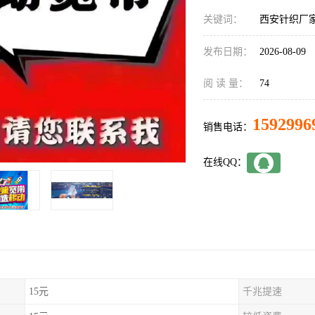
关键词：
西安针织厂
发布日期：
2026-08-09
阅 读 量：
74
1592996
销售电话：
在线QQ：
15元
千兆提速