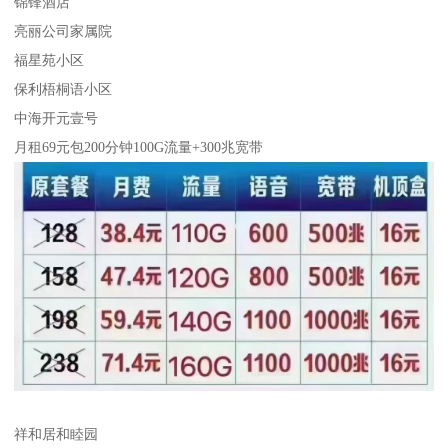
锦锋酒店
亮丽公司家属院
福星苑小区
保利梧桐语小区
中海开元壹号
月租69元包200分钟100G流量+300兆宽带
祥和居和睦园