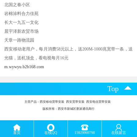
北国之春小区
岩棉涂料合力佳苑
长大一九五一文化
晨宇泽新农贸市场
天章一路物流园
西安移动老用户，每月消费58元以上，送200M-1000兆宽带一条，送
光猫，送机顶盒，看电视每月16元
m.wywyu.b2b168.com
Top
主营产品：
西安移动宽带安装 西安宽带安装 西安电信宽带安装
版权所有：西安市新城区赛派通讯商行
首页
在线QQ
15929969798
在线留言