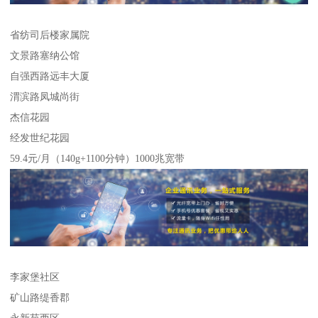
省纺司后楼家属院
文景路塞纳公馆
自强西路远丰大厦
渭滨路凤城尚街
杰信花园
经发世纪花园
59.4元/月（140g+1100分钟）1000兆宽带
李家堡社区
矿山路缇香郡