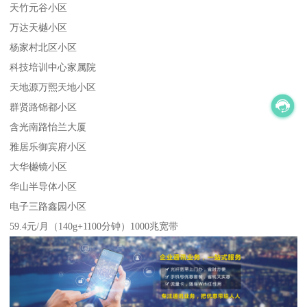
天竹元谷小区
万达天樾小区
杨家村北区小区
科技培训中心家属院
天地源万熙天地小区
群贤路锦都小区
含光南路怡兰大厦
雅居乐御宾府小区
大华樾镜小区
华山半导体小区
电子三路鑫园小区
59.4元/月（140g+1100分钟）1000兆宽带