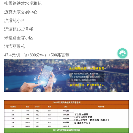
柳雪路铁建水岸雅苑
迈克大宗交易中心
浐灞苑小区
浐灞苑1617号楼
米秦路金霖小区
河滨丽景苑
47.4元/月（g+800分钟）+500兆宽带