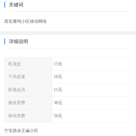
关键词
西安雁鸣小区移动网络
详细说明
机顶盒
15元
千兆提速
10元
影视会员
15元
最低资费
38元
移动资费
50元
宁安路余王碥小区