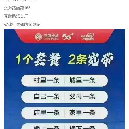
永乐路丽苑168
互助路漂染厂
省建行朱雀路家属院