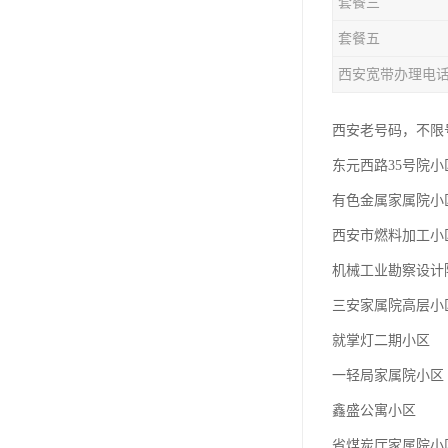
套餐三
套餐五
西安宽带办理电
西安老号码，不限号
东元西路35号院小
有色金属家属院小
西安市燃料加工小
机械工业勘察设计
三安家属院高层小
就掌灯二期小区
一轻局家属院小区
鑫盛公寓小区
省煤炭厅家属院小