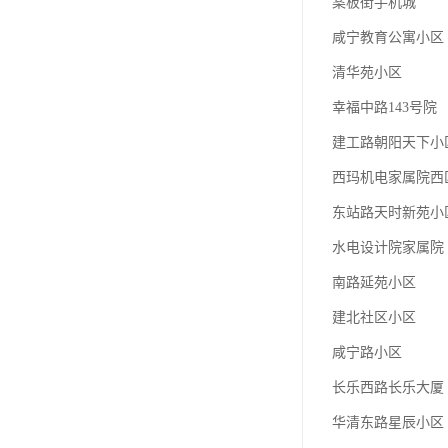
案板街手机城
咸宁教育公寓小区
清华苑小区
幸福中路143号院
建工路朝阳天下小
西玛机电家属院西
东站路天时新苑小
水电设计院家属院
南路延苑小区
建北社区小区
咸宁路小区
长乐西路长乐大厦
华清东路星辰小区