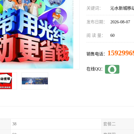
关键词：
沁水新城移
发布日期：
2026-08-07
阅 读 量：
60
1592996
销售电话：
在线QQ：
38
套餐二