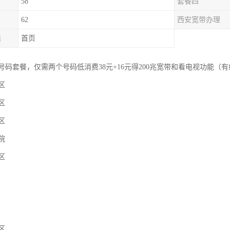
58
套餐四
62
西安宽带办理
话
首页
码套餐，仅需两个号码低消费38元+16元得200兆宽带和看电视功能（
区
区
区
院
区
区