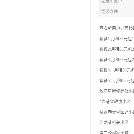
老号加宽带
宽带办理
西安新用户办理移
套餐1:月租38元包1
套餐2:月租68元包2
套餐3:月租69元包2
套餐4：月租50元包
套餐5：月租83元包
政府房屋修建处小
*六巷省政协小区
蔡家巷壹号医药小
卧龙巷机关小区
第二公司家属院