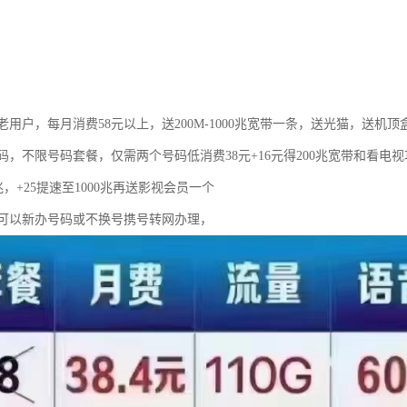
用户，每月消费58元以上，送200M-1000兆宽带一条，送光猫，送机顶
码，不限号码套餐，仅需两个号码低消费38元+16元得200兆宽带和看电
0兆，+25提速至1000兆再送影视会员一个
可以新办号码或不换号携号转网办理，