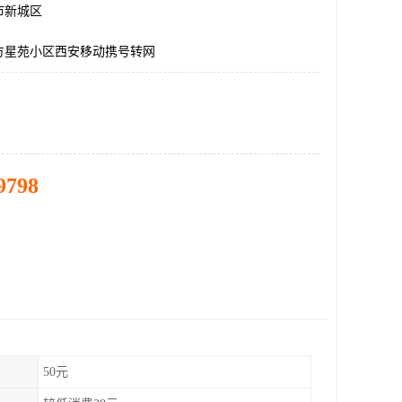
市新城区
方星苑小区西安移动携号转网
9798
50元