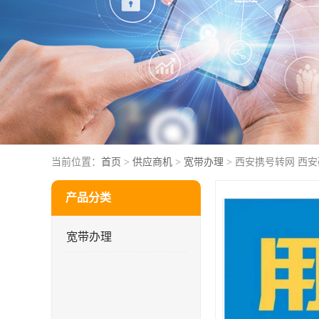
当前位置：
首页
>
供应商机
>
宽带办理
> 西安携号转网 西
产品分类
宽带办理