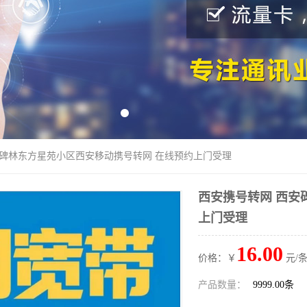
安碑林东方星苑小区西安移动携号转网 在线预约上门受理
西安携号转网 西安
上门受理
16.00
价格：￥
元/条
产品数量：
9999.00条