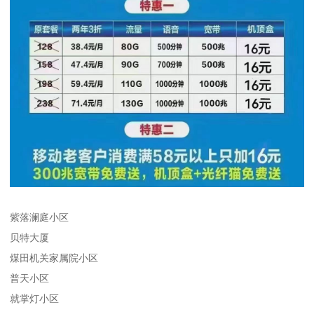
紫落澜庭小区
贝特大厦
煤田机关家属院小区
普天小区
就掌灯小区